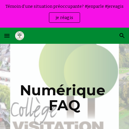
Témoin d'une situation préoccupante? #jenparle #jereagis
Skip to main content
Skip to navigation
je réagis
Numérique 
FAQ