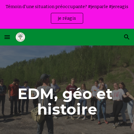
Témoin d'une situation préoccupante? #jenparle #jereagis
Skip to main content
Skip to navigation
je réagis
EDM, géo et 
histoire