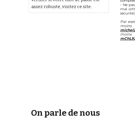
comptes
- Ne pas
assez robuste, visitez ce site.
mal orth
sécurité
Par exe
moins 
michel
moins 
mChL9
On parle de nous