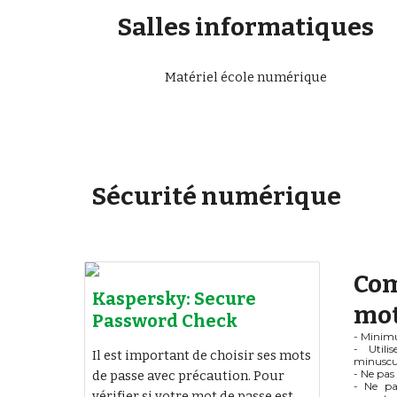
Salles informatiques
Matériel école numérique
Sécurité numérique
Com
Kaspersky: Secure
mot
Password Check
- Minim
- Utili
Il est important de choisir ses mots
minuscule
- Ne pas 
de passe avec précaution. Pour
- Ne pa
vérifier si votre mot de passe est